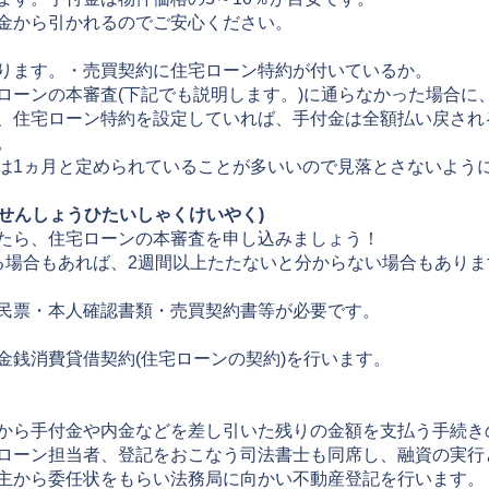
金から引かれるのでご安心ください。
ります。・売買契約に住宅ローン特約が付いているか。
ローンの本審査(下記でも説明します。)に通らなかった場合に
、住宅ローン特約を設定していれば、手付金は全額払い戻され
。
は1ヵ月と定められていることが多いいので見落とさないよう
んせんしょうひたいしゃくけいやく)
たら、住宅ローンの本審査を申し込みましょう！
る場合もあれば、2週間以上たたないと分からない場合もありま
民票・本人確認書類・売買契約書等が必要です。
金銭消費貸借契約(住宅ローンの契約)を行います。
から手付金や内金などを差し引いた残りの金額を支払う手続き
ローン担当者、登記をおこなう司法書士も同席し、融資の実行
主から委任状をもらい法務局に向かい不動産登記を行います。