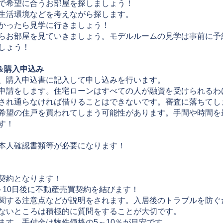
で希望に合うお部屋を探しましょう！
生活環境などを考えながら探します。
かったら見学に行きましょう！
らお部屋を見ていきましょう。モデルルームの見学は事前に予
しょう！
査＆購入申込み
、購入申込書に記入して申し込みを行います。
申請をします。住宅ローンはすべての人が融資を受けられるわ
され通らなければ借りることはできないです。審査に落ちてし
希望の住戸を買われてしまう可能性があります。手間や時間を
す！
本人確認書類等が必要になります！
契約となります！
～10日後に不動産売買契約を結びます！
関する注意点などが説明をされます。入居後のトラブルを防ぐ
ないところは積極的に質問をすることが大切です。
ます。手付金は物件価格の5～10％が目安です。