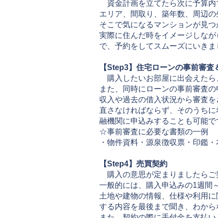
資金計画を立てたら次に予算内
エリア、間取り、築年数、周辺の
そこで気になるマンションが見つ
実際に住んだ時をイメージしなが
で、予約をしてスムーズにいきま
【Step3】住宅ローンの事前審
購入したいお部屋に出会えたら
また、同時にローンの事前審査の
収入や過去の借入状況から審査を
直さなければならず、そのうちに
融機関に申込みすることも可能で
☆事前審査に必要な書類の一例
・物件資料・源泉徴収票・印鑑・
【Step4】売買契約
購入の意思が定まりましたらご
一般的には、購入申込みの1週間
土地や建物の情報、仕様や利用に
する内容を最後まで聞き、わから
また、契約の際に手付金を支払い